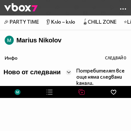
Member of
👾
🎉 PARTY TIME
👂 Клю – клю
🪀CHILL ZONE
⭐Li
Marius Nikolov
Инфо
СЛЕДВАЙ
0
Потребителят все
Ново от следвани
още няма следвани
канали.