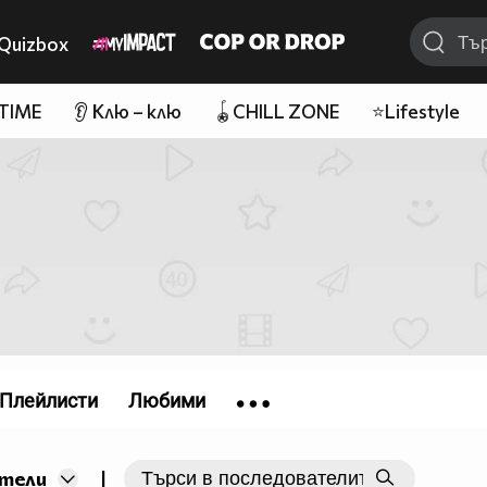
Quizbox
 TIME
👂 Клю – клю
🪀CHILL ZONE
⭐Lifestyle
Плейлисти
Любими
|
тели