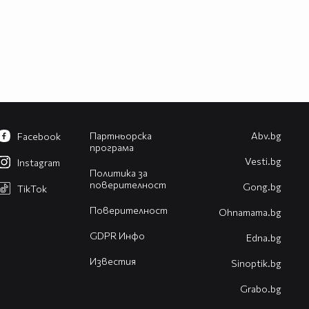
Партньорска
Abv.bg
Facebook
програма
Vesti.bg
Instagram
Политика за
поверителност
Gong.bg
TikTok
Поверителност
Оhnamama.bg
GDPR Инфо
Edna.bg
Известия
Sinoptik.bg
Grabo.bg