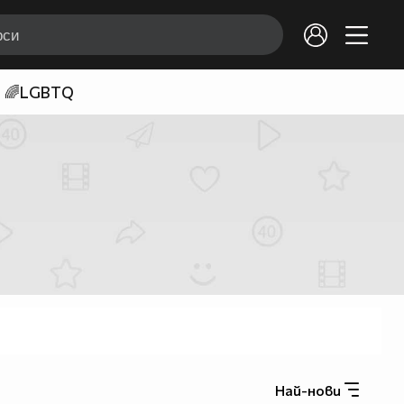
🌈LGBTQ
Най-нови