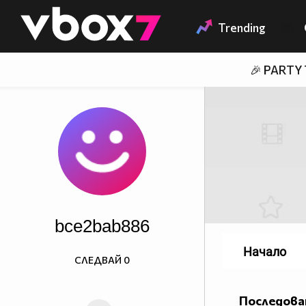
Member of
👾
Trending
🎉 PARTY
bce2bab886
Начало
СЛЕДВАЙ
0
Последова