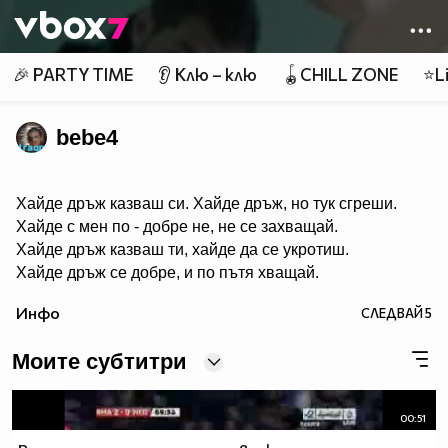
Member of
👾
🎉 PARTY TIME
👂 Клю – клю
🪀CHILL ZONE
⭐Li
bebe4
Хайде дръж казваш си. Хайде дръж, но тук сгреши.
Хайде с мен по - добре не, не се захващай.
Хайде дръж казваш ти, хайде да се укротиш.
Хайде дръж се добре, и по пътя хващай.
Инфо
СЛЕДВАЙ
5
Моите субтитри
00:51