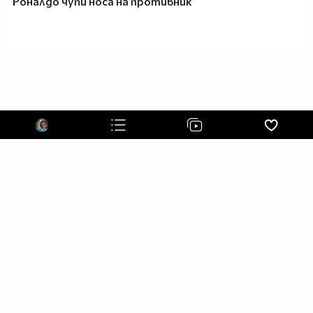
Роналдо чупи носа на противник