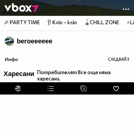
Member of
👾
🎉 PARTY TIME
👂 Клю – клю
🪀CHILL ZONE
⭐Li
beroeeeeee
Инфо
СЛЕДВАЙ
3
Потребителят все още няма
Харесани
харесани.