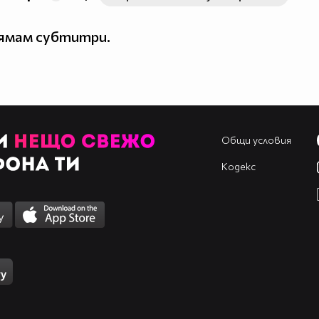
нямам субтитри.
Общи условия
Кодекс