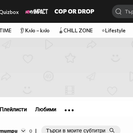
Quizbox
 TIME
👂 Клю – клю
🪀CHILL ZONE
⭐Lifestyle
Плейлисти
Любими
бтитри
0
|