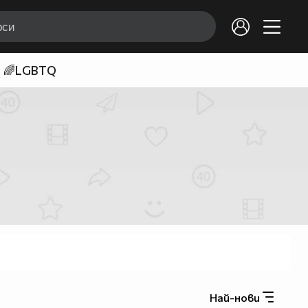
🌈LGBTQ
Най-нови