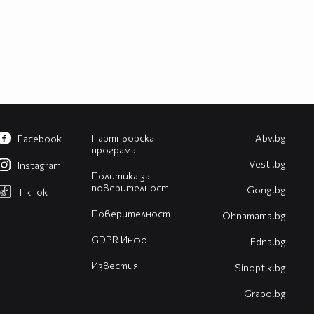
Партньорска
Abv.bg
Facebook
програма
Vesti.bg
Instagram
Политика за
поверителност
Gong.bg
TikTok
Поверителност
Оhnamama.bg
GDPR Инфо
Edna.bg
Известия
Sinoptik.bg
Grabo.bg