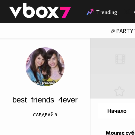
Member of
👾
Trending
🎉 PARTY
best_friends_4ever
Начало
СЛЕДВАЙ
9
Моите су