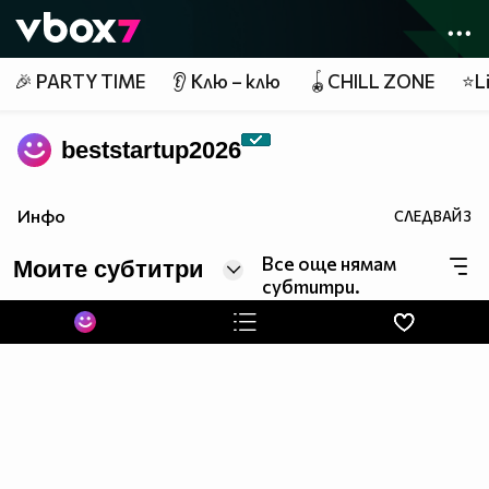
Member of
👾
🎉 PARTY TIME
👂 Клю – клю
🪀CHILL ZONE
⭐Li
beststartup2026
Инфо
СЛЕДВАЙ
3
Все още нямам
Моите субтитри
субтитри.