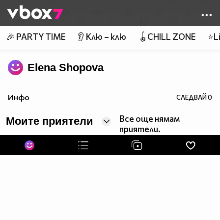
Member of
👾
🎉 PARTY TIME
👂 Клю – клю
🪀CHILL ZONE
⭐Li
Elena Shopova
Инфо
СЛЕДВАЙ
0
Все още нямам
Моите приятели
приятели.