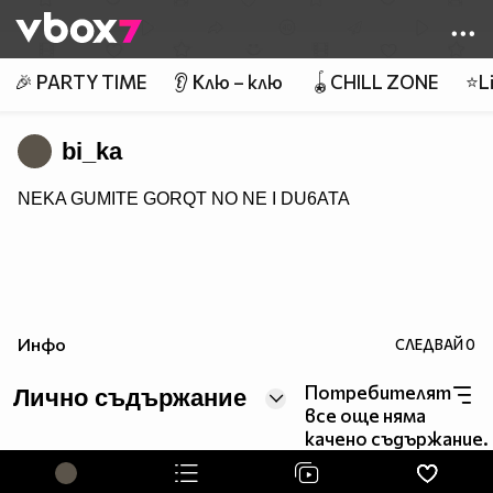
Member of
👾
🎉 PARTY TIME
👂 Клю – клю
🪀CHILL ZONE
⭐Li
bi_ka
NEKA GUMITE GORQT NO NE I DU6ATA
Инфо
СЛЕДВАЙ
0
Потребителят
Лично съдържание
все още няма
качено съдържание.