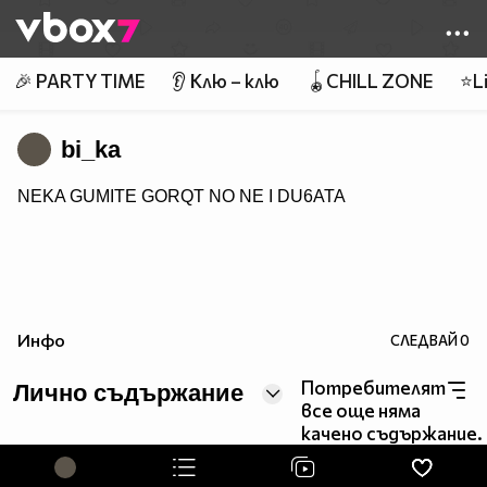
Member of
👾
🎉 PARTY TIME
👂 Клю – клю
🪀CHILL ZONE
⭐Li
bi_ka
NEKA GUMITE GORQT NO NE I DU6ATA
Инфо
СЛЕДВАЙ
0
Потребителят
Лично съдържание
все още няма
качено съдържание.