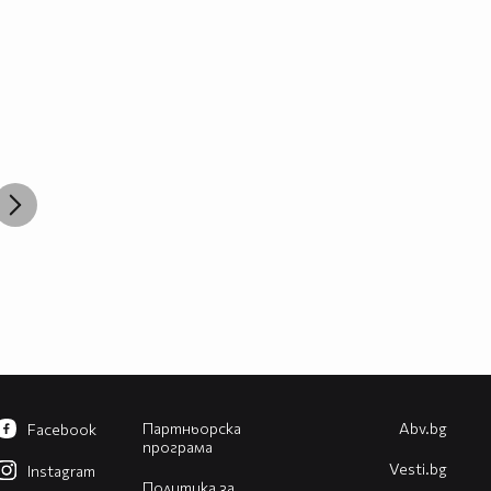
Партньорска
Abv.bg
Facebook
програма
Vesti.bg
Instagram
Политика за