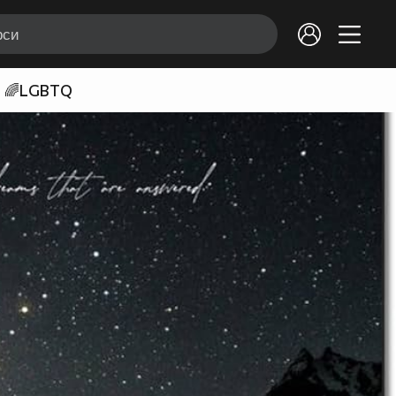
🌈LGBTQ