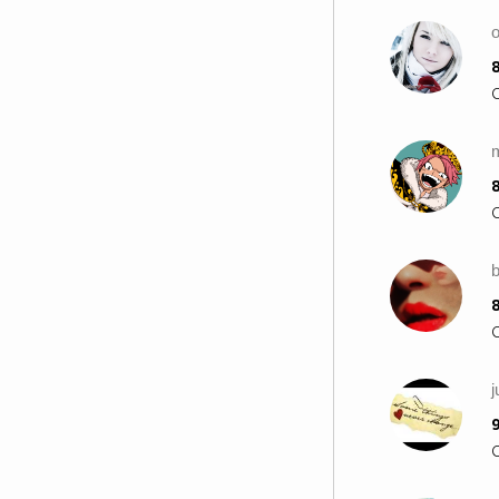
o
8
m
8
8
9