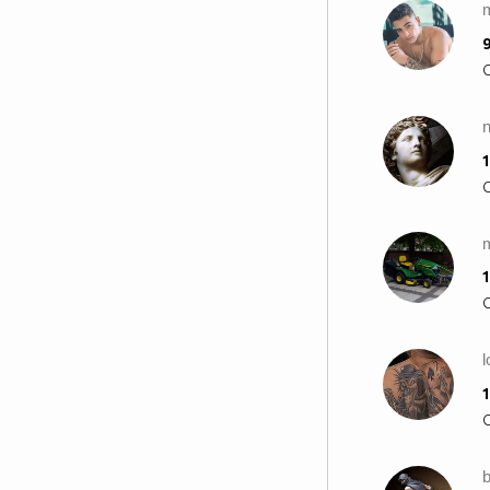
9
1
1
l
1