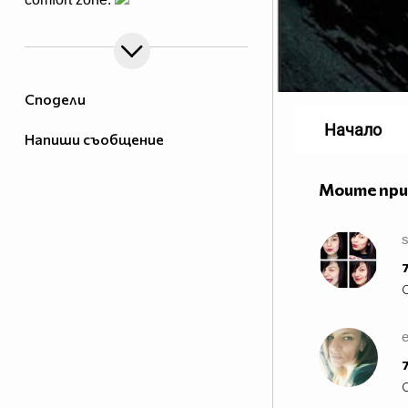
Сподели
Начало
Напиши съобщение
Моите пр
s
7
e
7