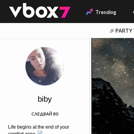
Member of
👾
Trending
🎉 PARTY
biby
СЛЕДВАЙ
80
Life begins at the end of your
comfort zone.