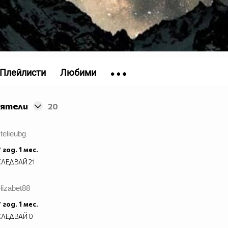
Плейлисти
Любими
иятели
20
telieubg
 год. 1 мес.
СЛЕДВАЙ
21
lizabet88
 год. 1 мес.
СЛЕДВАЙ
0