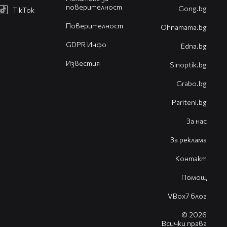
поверителност
Gong.bg
TikTok
Поверителност
Оhnamama.bg
GDPR Инфо
Edna.bg
Известия
Sinoptik.bg
Grabo.bg
Pariteni.bg
За нас
За реклама
Контакт
Помощ
VBox7 блог
© 2026
Всички права