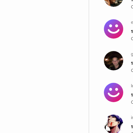
e
1
g
1
l
1
i
1