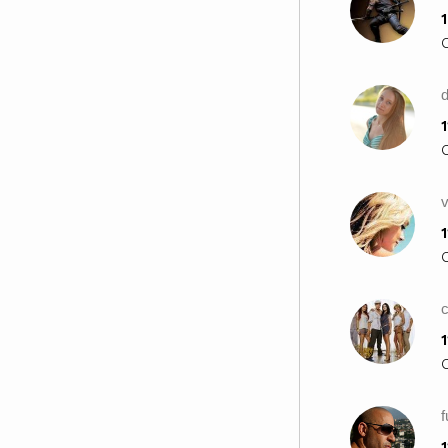
1
d
1
v
1
1
1