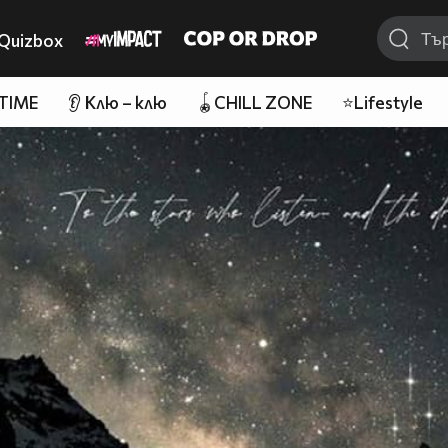
Quizbox
 TIME
👂 Клю – клю
🪀CHILL ZONE
⭐Lifestyle