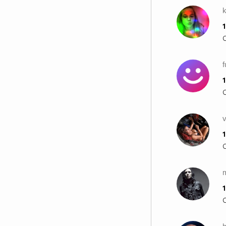
1
f
1
1
m
1