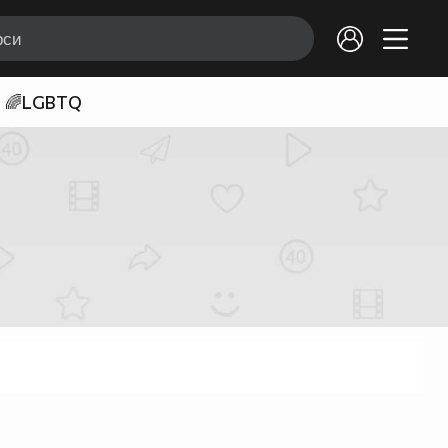
🌈LGBTQ