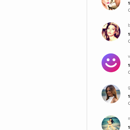
1
b
1
1
g
1
m
1