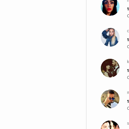
1
c
1
k
1
1
s