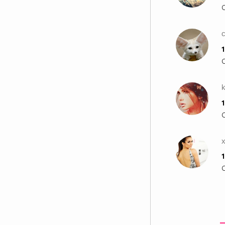
1
k
1
x
1