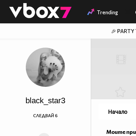
Member of
👾
Trending
🎉 PARTY
black_star3
Начало
СЛЕДВАЙ
6
Моите пр