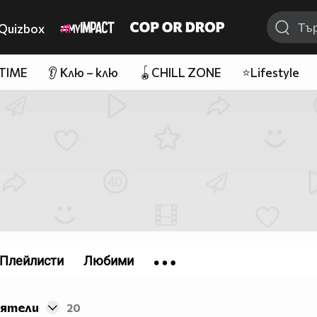
Quizbox
 TIME
👂 Клю – клю
🪀CHILL ZONE
⭐Lifestyle
Плейлисти
Любими
иятели
20