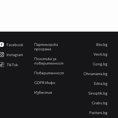
Партньорска
Abv.bg
Facebook
програма
Vesti.bg
Instagram
Политика за
поверителност
Gong.bg
TikTok
Поверителност
Оhnamama.bg
GDPR Инфо
Edna.bg
Известия
Sinoptik.bg
Grabo.bg
Pariteni.bg