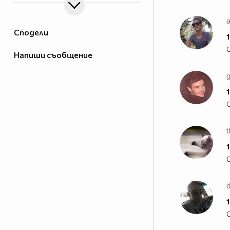
a
Сподели
1
Напиши съобщение
1
1
1