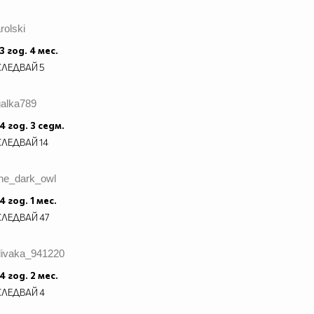
rolski
3 год. 4 мес.
СЛЕДВАЙ
5
galka789
4 год. 3 седм.
СЛЕДВАЙ
14
the_dark_owl
4 год. 1 мес.
СЛЕДВАЙ
47
divaka_941220
4 год. 2 мес.
СЛЕДВАЙ
4