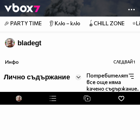
Member of
👾
🎉 PARTY TIME
👂 Клю – клю
🪀CHILL ZONE
⭐Li
bladegt
Инфо
СЛЕДВАЙ
1
Потребителят
Лично съдържание
все още няма
качено съдържание.