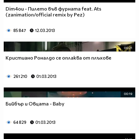
Dim4ou - Пилето във фурната feat. Ats
(zanimation/official remix by Pez)
85 847
12.03.2013
00:21
Кристиано Роналдо се оплаква от плъхове
261 210
01.03.2013
00:19
Бийбър и Овцата - Baby
64 829
01.03.2013