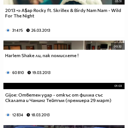
05:51
2013 •» A$ap Rocky ft. Skrillex & Birdy Nam Nam - Wild
For The Night
31 475
26.03.2013
00:32
Harlem Shake ли, пак помислете !
60 810
19.03.2013
01:03
Gijoe: Ответен удар - откъс от филма със
Скалата и Чанинг Тейтъм (премиера 29 март)
12 834
18.03.2013