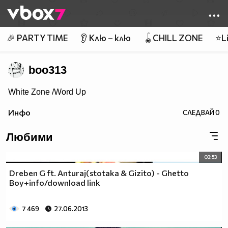
Member of
👾
🎉 PARTY TIME
👂 Клю – клю
🪀CHILL ZONE
⭐Li
boo313
White Zone /Word Up
Инфо
СЛЕДВАЙ
0
Любими
03:53
Dreben G ft. Anturaj(stotaka & Gizito) - Ghetto
Boy+info/download link
7 469
27.06.2013