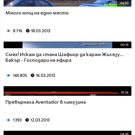
04:30
Много мощ на едно място
8 716
18.03.2013
00:35
Смях! Искам да стана Шафьор да карам Жилязу...
Бакър - Господари на ефира
146 805
16.03.2013
01:34
Превърнаха Aventador в лимузина
1 393
12.03.2013
04:45