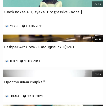
04:39
Свеж вокал + Цигулка | Progressive - Vocal |
19 796
03.06.2013
04:11
Leshper Art Crew - Стоидвайски (120)
8 301
18.02.2013
03:54
Просто няма спирка !!
30 460
22.03.2011