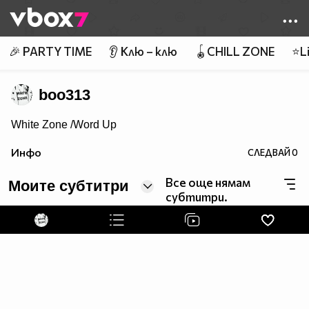
Member of
👾
🎉 PARTY TIME
👂 Клю – клю
🪀CHILL ZONE
⭐Li
boo313
White Zone /Word Up
Инфо
СЛЕДВАЙ
0
Все още нямам
Моите субтитри
субтитри.