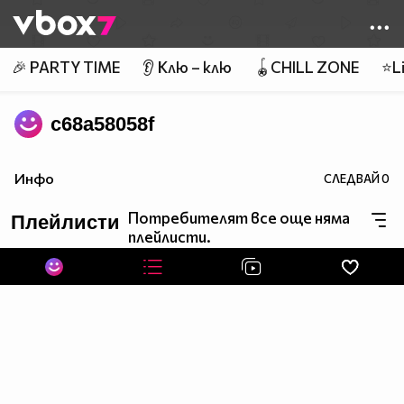
Member of
👾
🎉 PARTY TIME
👂 Клю – клю
🪀CHILL ZONE
⭐Li
c68a58058f
Инфо
СЛЕДВАЙ
0
Потребителят все още няма
Плейлисти
плейлисти.