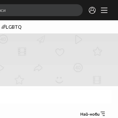
🌈LGBTQ
Най-нови