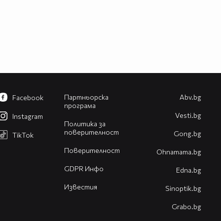
Партньорска
Abv.bg
Facebook
програма
Vesti.bg
Instagram
Политика за
поверителност
Gong.bg
TikTok
Поверителност
Оhnamama.bg
GDPR Инфо
Edna.bg
Известия
Sinoptik.bg
Grabo.bg