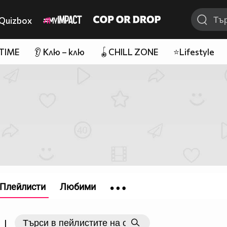
Quizbox
 TIME
👂 Клю – клю
🪀CHILL ZONE
⭐Lifestyle
Плейлисти
Любими
|