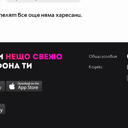
елят все още няма харесани.
Общи условия
Кодекс