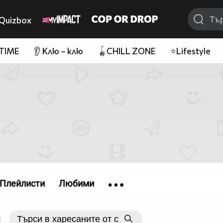
Quizbox
 TIME
👂 Клю – клю
🪀CHILL ZONE
⭐Lifestyle
Плейлисти
Любими
|