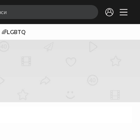
🌈LGBTQ