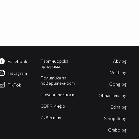
Партньорска
Abv.bg
Facebook
програма
Vesti.bg
Instagram
Политика за
поверителност
Gong.bg
TikTok
Поверителност
Оhnamama.bg
GDPR Инфо
Edna.bg
Известия
Sinoptik.bg
Grabo.bg