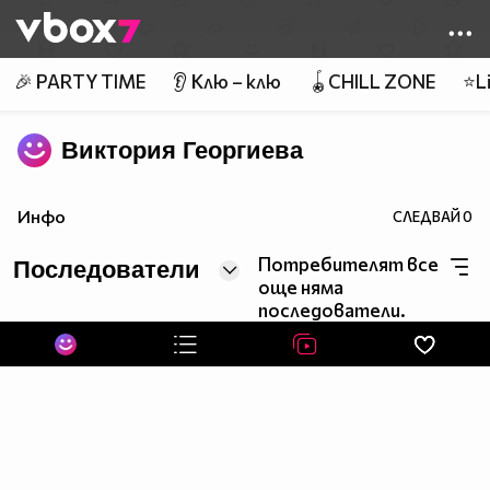
Member of
👾
🎉 PARTY TIME
👂 Клю – клю
🪀CHILL ZONE
⭐Li
Виктория Георгиева
Инфо
СЛЕДВАЙ
0
Потребителят все
Последователи
още няма
последователи.