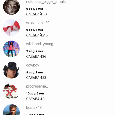
notorious_biggie_smalls
9 год. 6 мес.
СЛЕДВАЙ
88
sexy_pepi_92
9 год. 7 мес.
СЛЕДВАЙ
218
wild_and_young
9 год. 7 мес.
СЛЕДВАЙ
26
cowboy
9 год. 9 мес.
СЛЕДВАЙ
53
progresivna1
10 год. 2 мес.
СЛЕДВАЙ
9
kosta848
10 год. 5 мес.