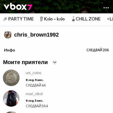
Member of
👾
🎉 PARTY TIME
👂 Клю – клю
🪀CHILL ZONE
⭐Li
chris_brown1992
http://3b49.jygngq.trade/554335246661/
Инфо
СЛЕДВАЙ
206
Моите приятели
uni_coins
8 год. 9 мес.
СЛЕДВАЙ
44
mari_nikol
9 год. 5 мес.
СЛЕДВАЙ
564