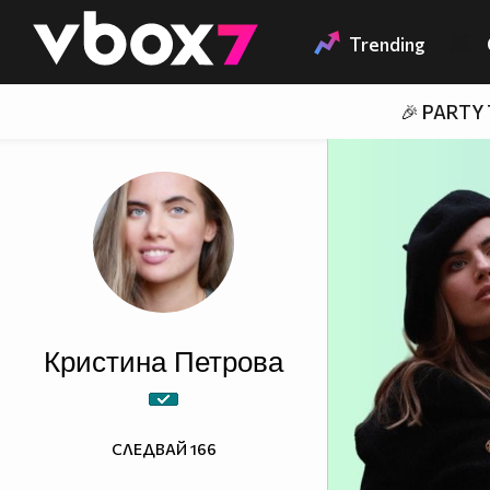
Member of
👾
Trending
🎉 PARTY
Кристина Петрова
СЛЕДВАЙ
166