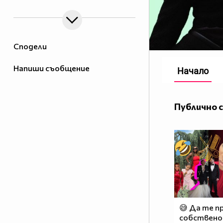
Сподели
Напиши съобщение
Начало
Публично 
😅 Да те п
собствено