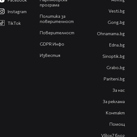
програма
Vesti.bg
Instagram
Политика за
поверителност
Gong.bg
TikTok
Поверителност
Оhnamama.bg
GDPR Инфо
Edna.bg
Известия
Sinoptik.bg
Grabo.bg
Pariteni.bg
За нас
За реклама
Контакт
Помощ
VBox7 блог