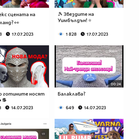
🎾 Звездите на
секс сцената на
Уимбълдън! ⭐
ланд? 👀
8
17.07.2023
1 828
17.07.2023
00:24
о готините носят
Балаклава?
💲
1
14.07.2023
649
14.07.2023