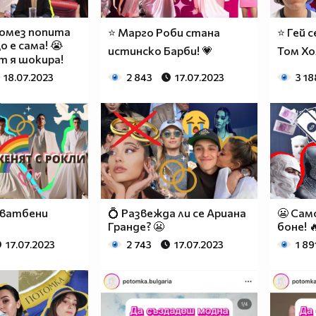
Гомез попита
⭐ Марго Роби стана
⭐ Гей 
о е сама! 😭
истинско Барби! 💗
Том Хо
 я шокира!
18.07.2023
2 843
17.07.2023
3 18
сватбени
💍 Развежда ли се Ариана
😬 Сам
Гранде? 😬
боне! 
17.07.2023
2 743
17.07.2023
1 89