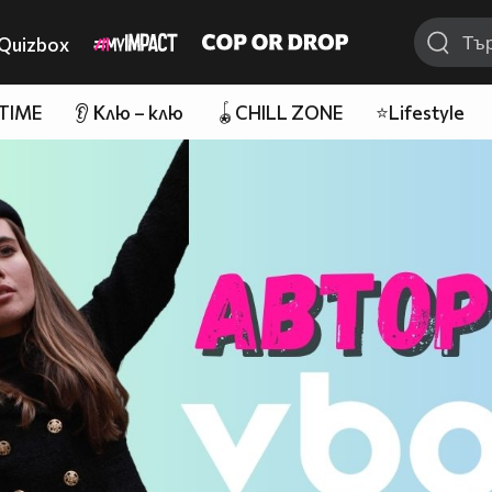
Quizbox
 TIME
👂 Клю – клю
🪀CHILL ZONE
⭐Lifestyle