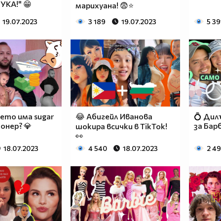
УКА!" 😁
марихуана! 😨⭐
19.07.2023
3 189
19.07.2023
5 39
ето има sugar
😂 Абигейл Иванова
💍 Дил
онер? 💎
за Бар
шокира всички в TikTok!
👀
18.07.2023
4 540
18.07.2023
2 4