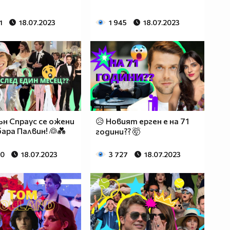
1
18.07.2023
1 945
18.07.2023
ън Спраус се ожени
😥 Новият ерген е на 71
бара Палвин! 👰💑
години?? 🤯
90
18.07.2023
3 727
18.07.2023