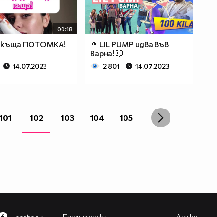
00:18
 къща ПОТОМКА!
🌞 LIL PUMP идва във
Варна! 💥
14.07.2023
2 801
14.07.2023
101
102
103
104
105
Партньорска
Abv.bg
Facebook