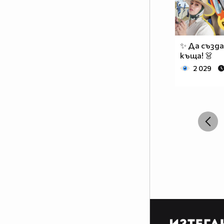
✨ Да създ
къща! 👗
2 029