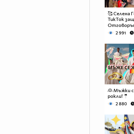
🥰 Селена 
ТикТок защ
Отговорът
2 991
👰 Мъжки 
рокли! 🤵
2 880