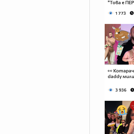
"Това е ПЕР
1 773
👀 Котарач
daddy мили
3 936