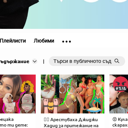
Плейлисти
Любими
съдържание
|
рецака
😡 Кула
👮‍♂️ Арестуваха Джиджи
то ти дете:
скарах
Хадид за притежание на