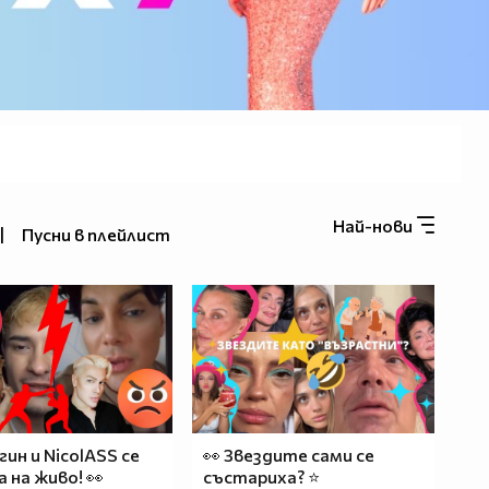
Най-нови
|
Пусни в плейлист
гин и NicolASS се
👀 Звездите сами се
а на живо! 👀
състариха? ⭐