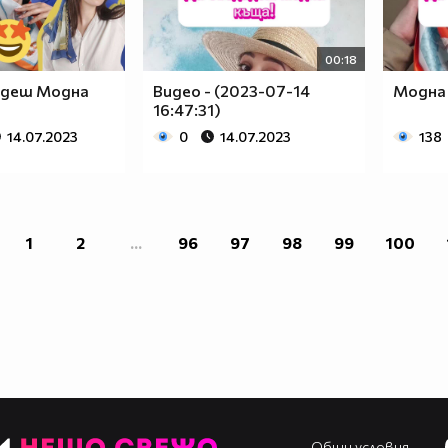
00:18
адеш Модна
Видео - (2023-07-14
Модна
16:47:31)
14.07.2023
0
14.07.2023
138
1
2
...
96
97
98
99
100
Общи условия