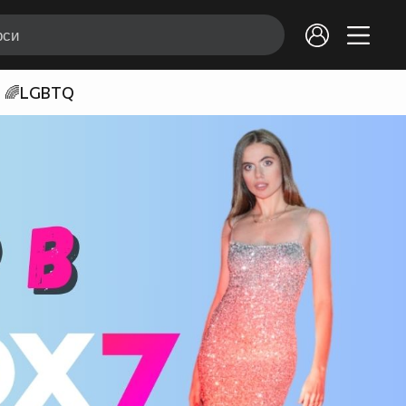
🌈LGBTQ