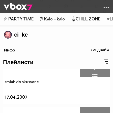
Member of
👾
🎉 PARTY TIME
👂 Клю – клю
🪀CHILL ZONE
⭐Li
ci_ke
Инфо
СЛЕДВАЙ
4
Плейлисти
1
smiah do skusvane
17.04.2007
1