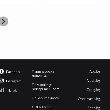
Партньорска
Abv.bg
Facebook
програма
Vesti.bg
Instagram
Политика за
поверителност
Gong.bg
TikTok
Поверителност
Оhnamama.bg
GDPR Инфо
Edna.bg