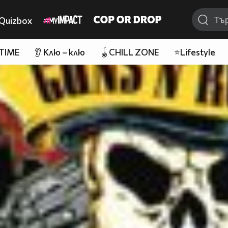
Quizbox
 TIME
👂 Клю – клю
🪀CHILL ZONE
⭐Lifestyle