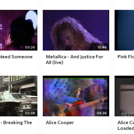
03:26
10:46
 I Need Someone
Metallica - And Justice For
Pink Fl
All (live)
02:38
04:36
 - Breaking The
Alice Cooper
Alice C
Loaded