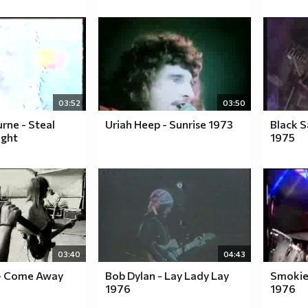
03:52
03:50
ne - Steal
Uriah Heep - Sunrise 1973
Black S
ight
1975
03:40
04:43
 - Come Away
Bob Dylan - Lay Lady Lay
Smokie 
1976
1976