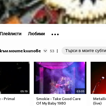
Плейлисти
Любими
към моите клипове
53
|
05:19
03:05
 - Primal
Smokie - Take Good Care
Metallic
Of My Baby 1980
(live)