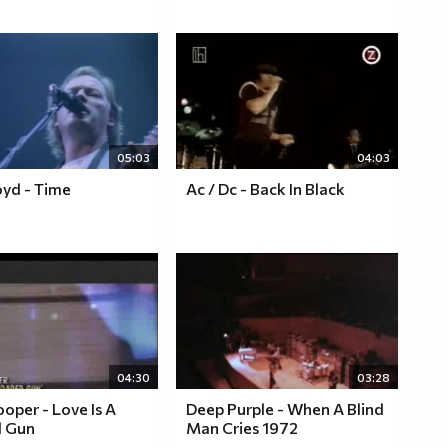
05:03
04:03
oyd - Time
Ac / Dc - Back In Black
04:30
03:28
ooper - Love Is A
Deep Purple - When A Blind
 Gun
Man Cries 1972