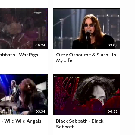
06:24
03:02
abbath - War Pigs
Ozzy Osbourne & Slash - In
My Life
03:34
06:32
- Wild Wild Angels
Black Sabbath - Black
Sabbath