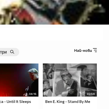
Най-нови
04:16
02:58
a - Until It Sleeps
Ben E. King - Stand By Me