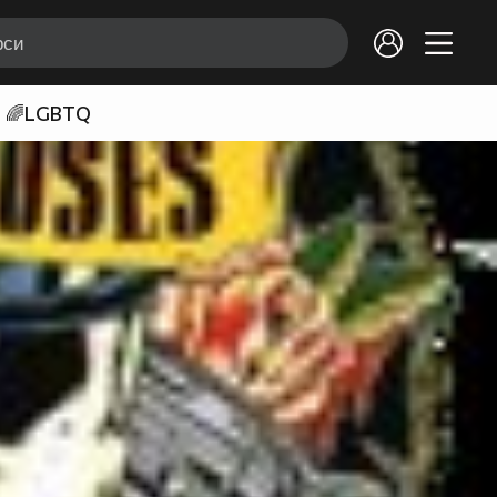
🌈LGBTQ