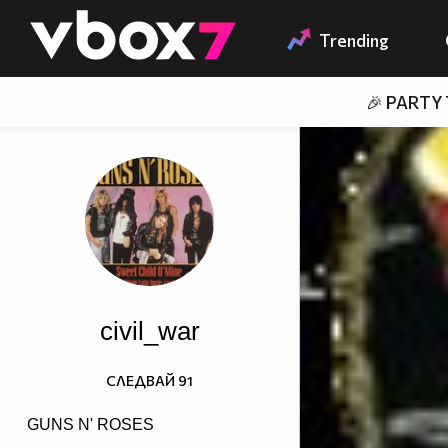
Member of
👾
Trending
🎉 PARTY
civil_war
СЛЕДВАЙ
91
GUNS N' ROSES