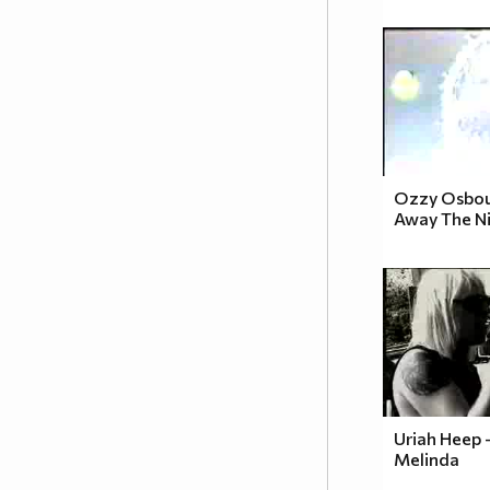
Ozzy Osbour
Away The N
Uriah Heep
Melinda