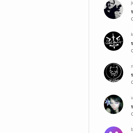
j
1
1
n
1
u
1
b