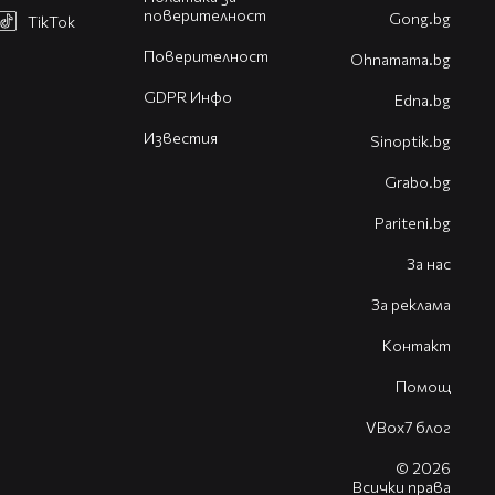
поверителност
Gong.bg
TikTok
Поверителност
Оhnamama.bg
GDPR Инфо
Edna.bg
Известия
Sinoptik.bg
Grabo.bg
Pariteni.bg
За нас
За реклама
Контакт
Помощ
VBox7 блог
© 2026
Всички права