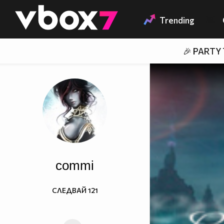
Member of
👾
Trending
🎉 PARTY
commi
СЛЕДВАЙ
121