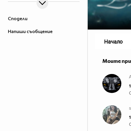
Сподели
Напиши съобщение
Начало
Моите пр
1
1