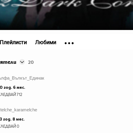
Плейлисти
Любими
иятели
20
Aлфа_Вълкът_Единак
0 год. 6 мес.
СЛЕДВАЙ
712
stelche_karamelche
3 год. 8 мес.
СЛЕДВАЙ
0