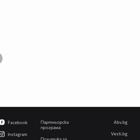
Партньорска
Abv.bg
Facebook
програма
Vesti.bg
Instagram
Политика за