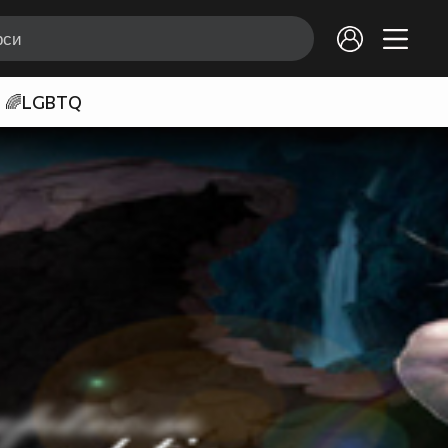
🌈LGBTQ