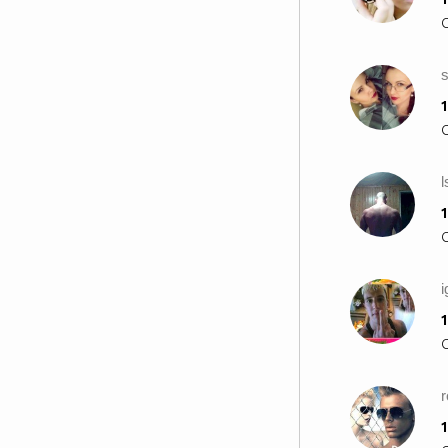
s
1
1
i
1
1