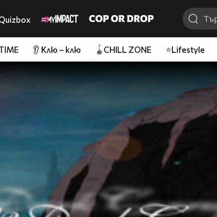
Quizbox
 TIME
👂 Клю – клю
🪀CHILL ZONE
⭐Lifestyle