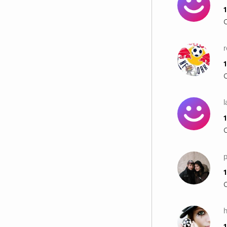
1
r
1
l
1
p
1
1