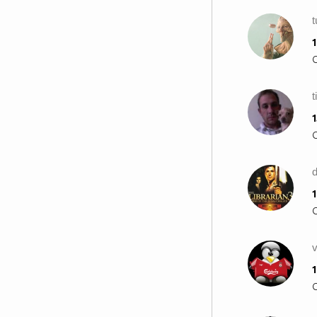
t
1
t
1
1
1