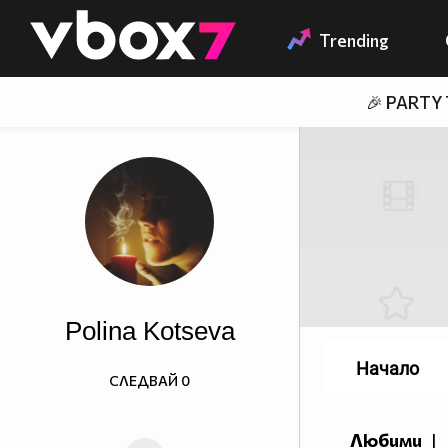
Member of
👾
Trending
🎉 PARTY
Polina Kotseva
Начало
СЛЕДВАЙ
0
Любими
|