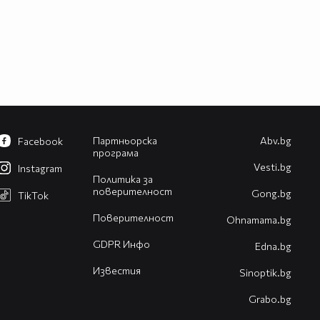
Партньорска
Abv.bg
Facebook
програма
Vesti.bg
Instagram
Политика за
поверителност
Gong.bg
TikTok
Поверителност
Оhnamama.bg
GDPR Инфо
Edna.bg
Известия
Sinoptik.bg
Grabo.bg