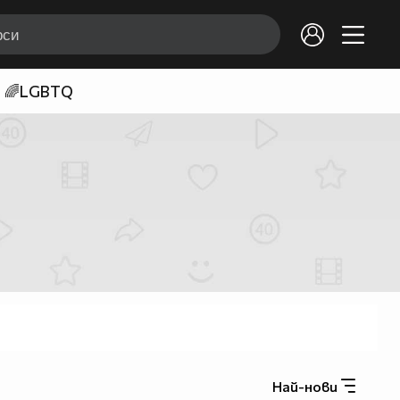
🌈LGBTQ
Най-нови