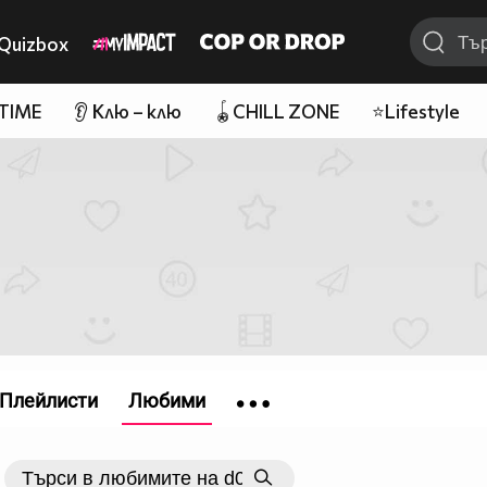
Quizbox
 TIME
👂 Клю – клю
🪀CHILL ZONE
⭐Lifestyle
Плейлисти
Любими