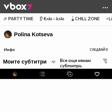
Member of
👾
🎉 PARTY TIME
👂 Клю – клю
🪀CHILL ZONE
⭐Li
Polina Kotseva
Инфо
СЛЕДВАЙ
0
Все още нямам
Моите субтитри
субтитри.