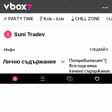
Member of
👾
🎉 PARTY TIME
👂 Клю – клю
🪀CHILL ZONE
⭐Li
Suni Tradev
Инфо
СЛЕДВАЙ
0
Потребителят
Лично съдържание
все още няма
качено съдържание.