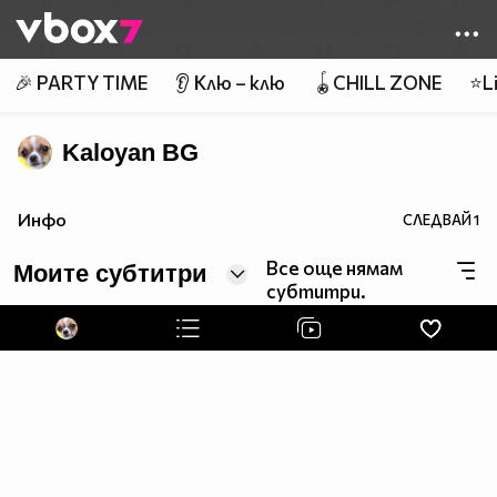
Member of
👾
🎉 PARTY TIME
👂 Клю – клю
🪀CHILL ZONE
⭐Li
Kaloyan BG
Инфо
СЛЕДВАЙ
1
Все още нямам
Моите субтитри
субтитри.