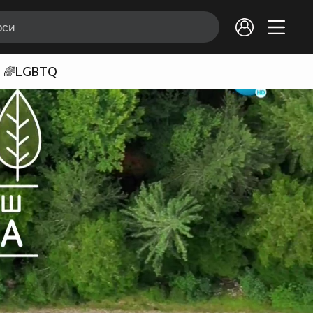
🌈LGBTQ