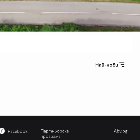
Най-нови
Партньорска
Abv.bg
Facebook
програма