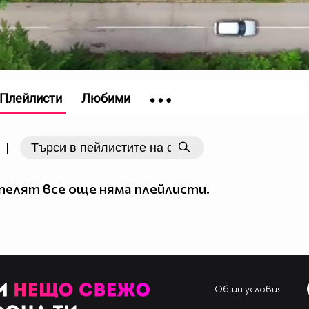
Плейлисти
Любими
|
елят все още няма плейлисти.
Общи условия