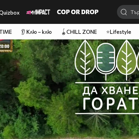
Quizbox
 TIME
👂 Клю – клю
🪀CHILL ZONE
⭐Lifestyle