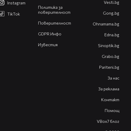
Vesti.bg
Instagram
Политика за
поверителност
Gong.bg
TikTok
Поверителност
Оhnamama.bg
GDPR Инфо
Edna.bg
Известия
Sinoptik.bg
Grabo.bg
Pariteni.bg
За нас
За реклама
Контакт
Помощ
VBox7 блог