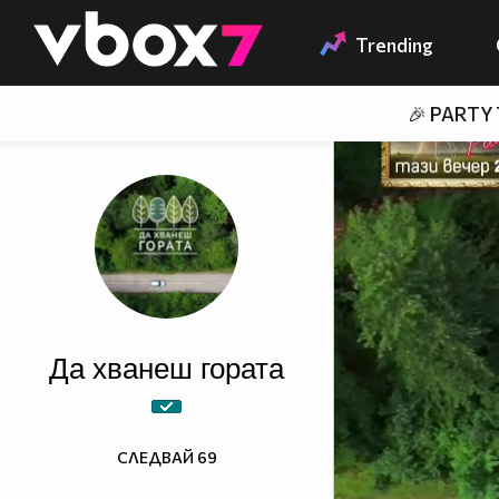
Member of
👾
Trending
🎉 PARTY
Да хванеш гората
СЛЕДВАЙ
69