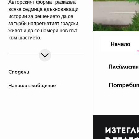
Авторският формат разказва
всяка седмица вдъхновяващи
истории за решението да се
загърби напрегнатият градски
живот и да се намери нов път
към щастието.
Начало
Плейлисти
Сподели
Потребит
Напиши съобщение