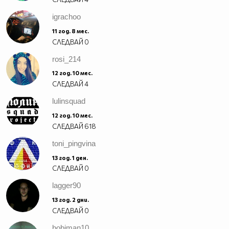
igrachoo
11 год. 8 мес.
СЛЕДВАЙ
0
rosi_214
12 год. 10 мес.
СЛЕДВАЙ
4
lulinsquad
12 год. 10 мес.
СЛЕДВАЙ
618
toni_pingvina
13 год. 1 ден.
СЛЕДВАЙ
0
lagger90
13 год. 2 дни.
СЛЕДВАЙ
0
bobiman10