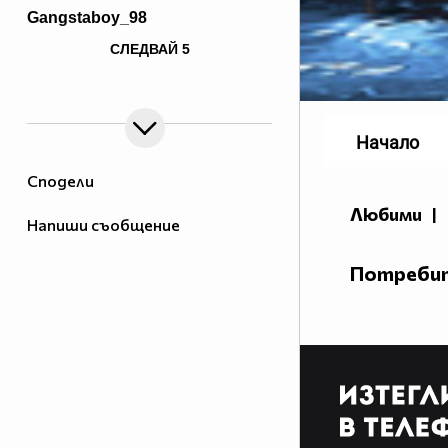
Gangstaboy_98
href="http://goo.gl/CPMLT"
СЛЕДВАЙ
5
target="_blank">cRazyr0fl
Доверeни водещи :
Водещ :
Екип:
Начало
Luckplayy
Помощници :
Сподели
~~~~~~~~~~~~~~~~~~~~~~~~~~~~~~~~~~~~~~~~~~~~~~
Любими
|
Напиши съобщение
Потребит