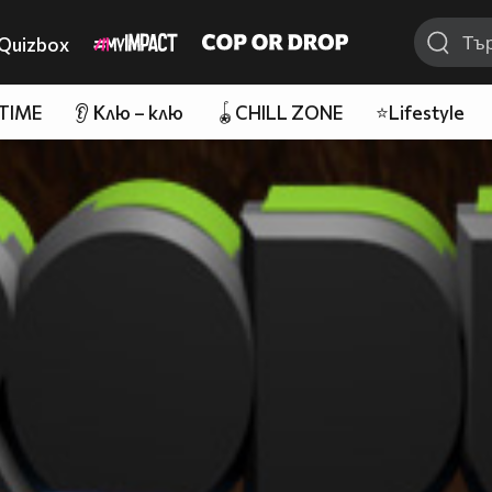
Quizbox
 TIME
👂 Клю – клю
🪀CHILL ZONE
⭐Lifestyle
~~~~~~~~~~~~~~~