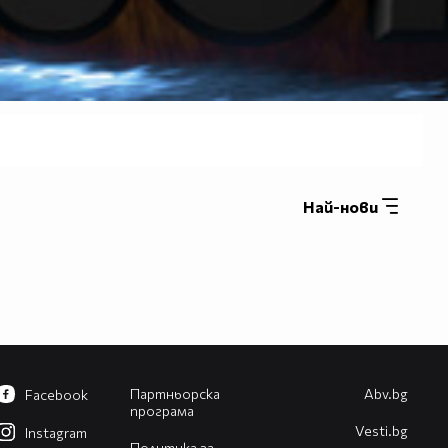
Най-нови
Партньорска
Abv.bg
Facebook
програма
Vesti.bg
Instagram
Политика за