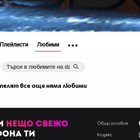
Плейлисти
Любими
~~~~~~
елят все още няма любими
Общи условия
Кодекс