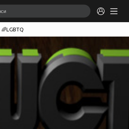
🌈LGBTQ