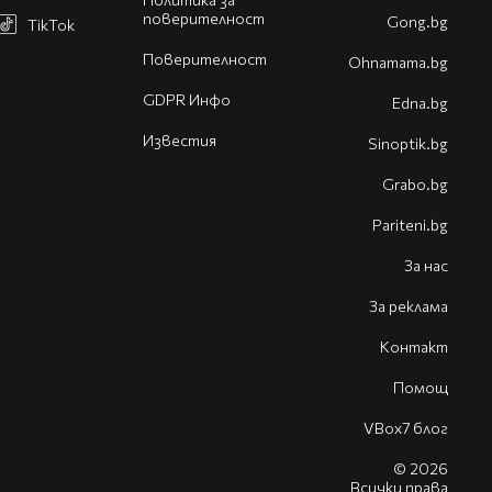
поверителност
Gong.bg
TikTok
Поверителност
Оhnamama.bg
GDPR Инфо
Edna.bg
Известия
Sinoptik.bg
Grabo.bg
Pariteni.bg
За нас
За реклама
Контакт
Помощ
VBox7 блог
© 2026
Всички права