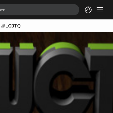
🌈LGBTQ