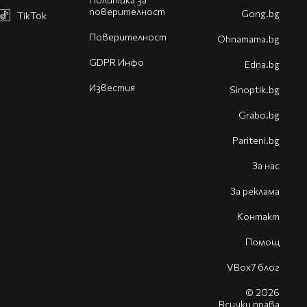
поверителност
Gong.bg
TikTok
Поверителност
Оhnamama.bg
GDPR Инфо
Edna.bg
Известия
Sinoptik.bg
Grabo.bg
Pariteni.bg
За нас
За реклама
Контакт
Помощ
VBox7 блог
© 2026
Всички права