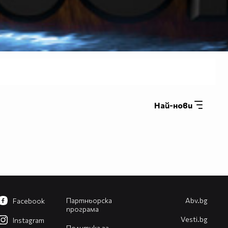
Най-нови
Партньорска
Abv.bg
Facebook
програма
Vesti.bg
Instagram
Политика за