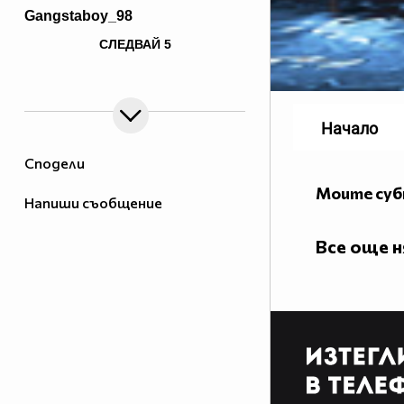
Gangstaboy_98
href="http://goo.gl/CPMLT"
СЛЕДВАЙ
5
target="_blank">cRazyr0fl
Доверeни водещи :
Водещ :
Екип:
Начало
Luckplayy
Помощници :
Сподели
~~~~~~~~~~~~~~~~~~~~~~~~~~~~~~~~~~~~~~~~~~~~~~
Моите су
Напиши съобщение
Все още 