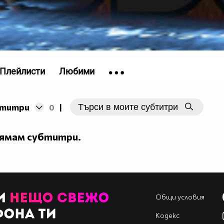
Плейлисти
Любими
~~~~~~
бтитри
0
|
нямам субтитри.
Общи условия
Кодекс