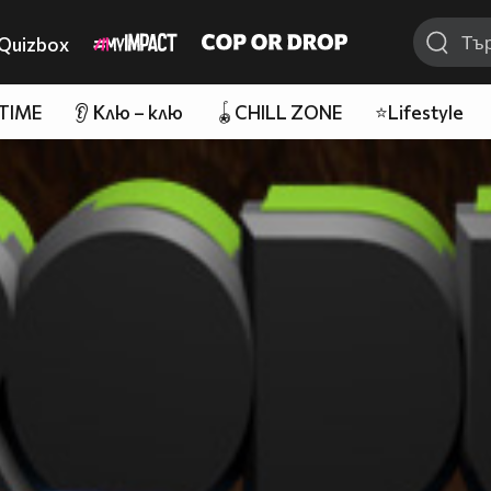
Quizbox
 TIME
👂 Клю – клю
🪀CHILL ZONE
⭐Lifestyle
~~~~~~~~~~~~~~~