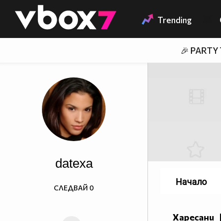
Member of
👾
Trending
🎉 PARTY
datexa
Начало
СЛЕДВАЙ
0
Харесани