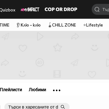
Quizbox
 TIME
👂 Клю – клю
🪀CHILL ZONE
⭐Lifestyle
Плейлисти
Любими
|