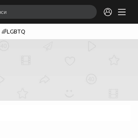
🌈LGBTQ