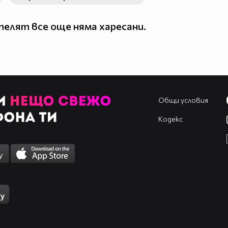
елят все още няма харесани.
Общи условия
Кодекс