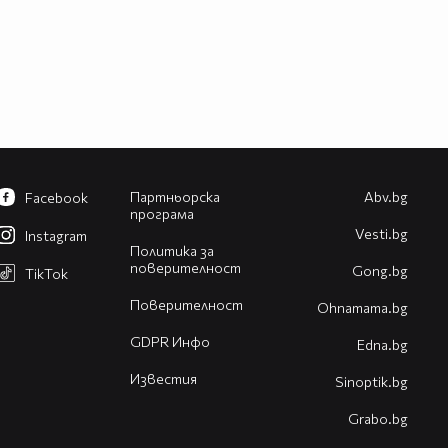
Партньорска
Abv.bg
Facebook
програма
Vesti.bg
Instagram
Политика за
поверителност
Gong.bg
TikTok
Поверителност
Оhnamama.bg
GDPR Инфо
Edna.bg
Известия
Sinoptik.bg
Grabo.bg