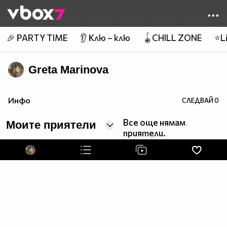
Member of
👾
🎉 PARTY TIME
👂 Клю – клю
🪀CHILL ZONE
⭐Li
Greta Marinova
Инфо
СЛЕДВАЙ
0
Все още нямам
Моите приятели
приятели.