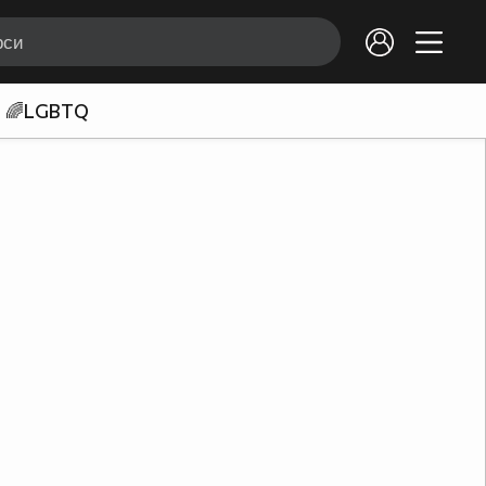
🌈LGBTQ