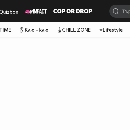
Quizbox
 TIME
👂 Клю – клю
🪀CHILL ZONE
⭐Lifestyle