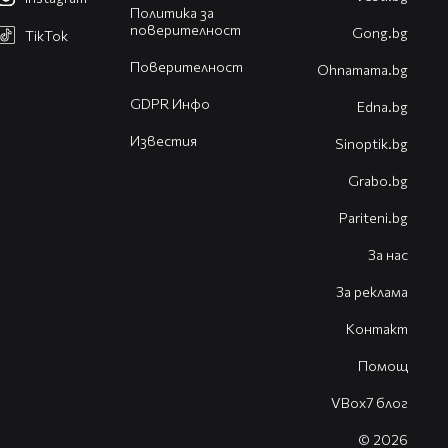
Политика за
поверителност
Gong.bg
TikTok
Поверителност
Оhnamama.bg
GDPR Инфо
Edna.bg
Известия
Sinoptik.bg
Grabo.bg
Pariteni.bg
За нас
За реклама
Контакт
Помощ
VBox7 блог
© 2026