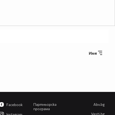
Име
Партньорска
Abv.bg
Facebook
програма
Vesti.bg
Instagram