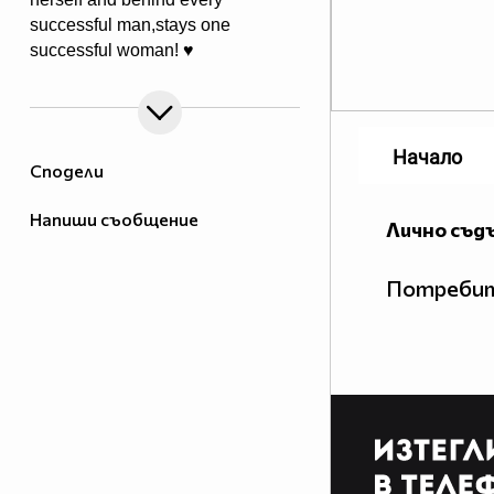
successful man,stays one
successful woman! ♥
Начало
Сподели
Напиши съобщение
Лично съд
Потребит