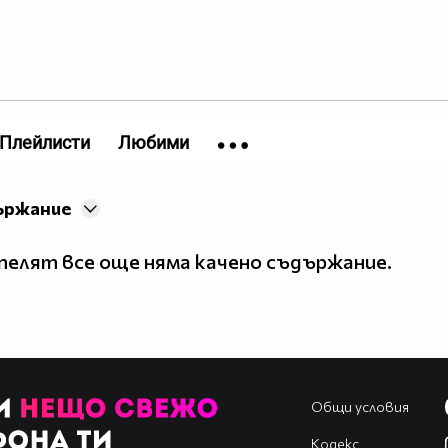
Плейлисти
Любими
ържание
елят все още няма качено съдържание.
Общи условия
Кодекс