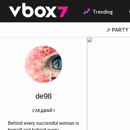
Member of
👾
Trending
🎉 PARTY
de98
СЛЕДВАЙ
1
Behind every successful woman is
herself and behind every