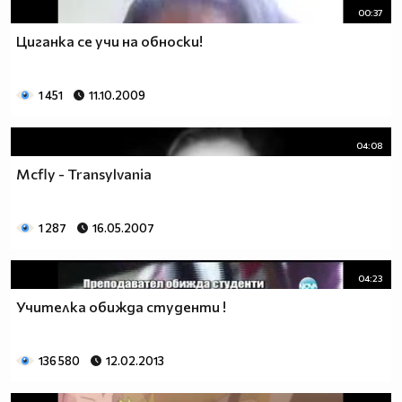
00:37
Циганка се учи на обноски!
1 451
11.10.2009
04:08
Mcfly - Transylvania
1 287
16.05.2007
04:23
Учителка обижда студенти !
136 580
12.02.2013