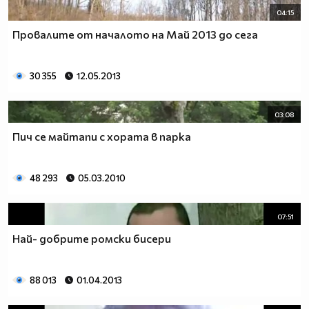
04:15
Провалите от началото на Май 2013 до сега
30 355
12.05.2013
03:08
Пич се майтапи с хората в парка
48 293
05.03.2010
07:51
Най- добрите ромски бисери
88 013
01.04.2013