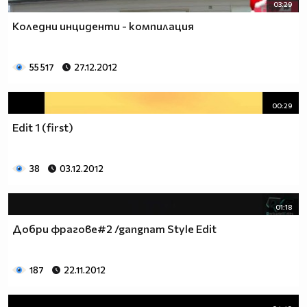
03:29
Коледни инциденти - компилация
55 517
27.12.2012
00:29
Edit 1 (first)
38
03.12.2012
01:18
Добри фраговe#2 /gangnam Style Edit
187
22.11.2012