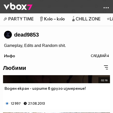
Member of
👾
🎉 PARTY TIME
👂 Клю – клю
🪀CHILL ZONE
⭐Li
dead9853
Gameplay, Edits and Random shit.
Инфо
СЛЕДВАЙ
4
Любими
02:16
Воден екран - игрите в друго измерение!
12 997
27.08.2013