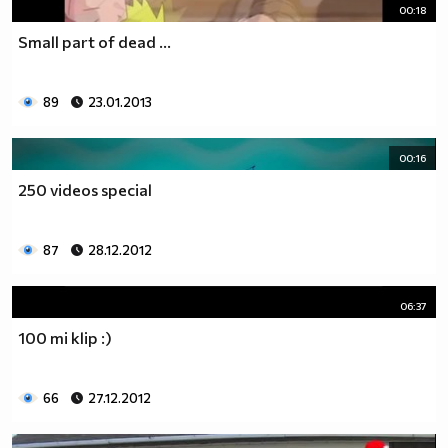
00:18
Small part of dead ...
89
23.01.2013
00:16
250 videos special
87
28.12.2012
06:37
100 mi klip :)
66
27.12.2012