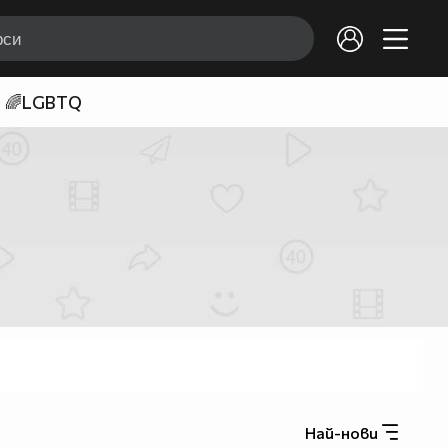
🌈LGBTQ
Най-нови