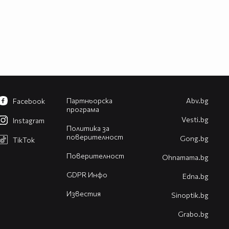
Партньорска
Abv.bg
Facebook
програма
Vesti.bg
Instagram
Политика за
поверителност
Gong.bg
TikTok
Поверителност
Оhnamama.bg
GDPR Инфо
Edna.bg
Известия
Sinoptik.bg
Grabo.bg