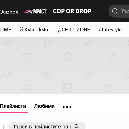
Quizbox
 TIME
👂 Клю – клю
🪀CHILL ZONE
⭐Lifestyle
Плейлисти
Любими
|