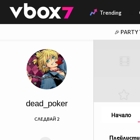
Member of
👾
Trending
🎉 PARTY
dead_poker
Начало
СЛЕДВАЙ
2
Плейлисти