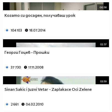
00:58
Когато си досаден, получаваш урок
104 103
18.07.2014
02:57
Георги Гоцев - Прошки
37 730
17.11.2008
03:59
Sinan Sakic i Juzni Vetar - Zaplakace Oci Zelene
2 661
04.02.2010