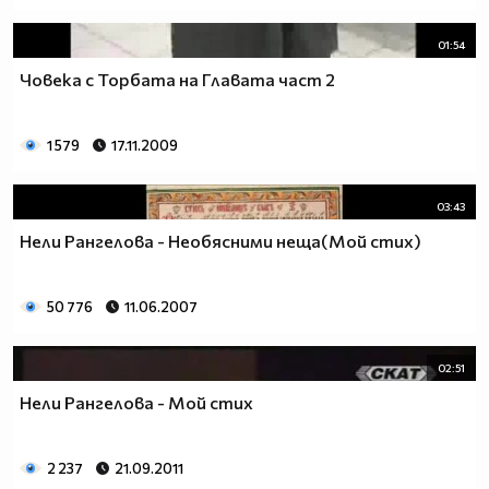
01:54
Човека с Торбата на Главата част 2
1 579
17.11.2009
03:43
Нели Рангелова - Необясними неща(Мой стих)
50 776
11.06.2007
02:51
Нели Рангелова - Мой стих
2 237
21.09.2011