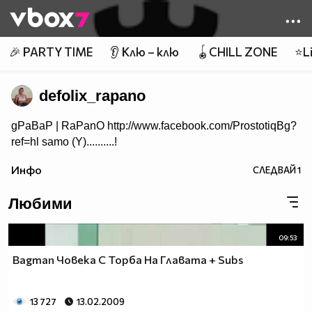
Member of
👾
🎉 PARTY TIME
👂 Клю – клю
🪀CHILL ZONE
⭐Li
defolix_rapano
gPaBaP | RaPanO http://www.facebook.com/ProstotiqBg?
ref=hl samo (Y)..........!
Инфо
СЛЕДВАЙ
1
Любими
09:53
Bagman Човека С Торба На Главата + Subs
13 727
13.02.2009