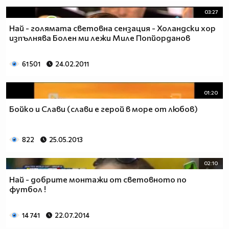
03:27
Най - голямата световна сензация - Холандски хор
изпълнява Болен ми лежи Миле Попйорданов
61 501
24.02.2011
01:20
Бойко и Cлави (cлави е герой в море от любов)
822
25.05.2013
02:10
Най - добрите монтажи от световното по
футбол !
14 741
22.07.2014