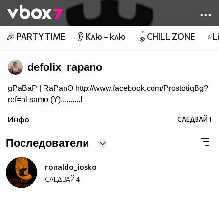
Member of
👾
🎉 PARTY TIME
👂 Клю – клю
🪀CHILL ZONE
⭐Li
defolix_rapano
gPaBaP | RaPanO http://www.facebook.com/ProstotiqBg?
ref=hl samo (Y)..........!
Инфо
СЛЕДВАЙ
1
Последователи
ronaldo_iosko
СЛЕДВАЙ
4