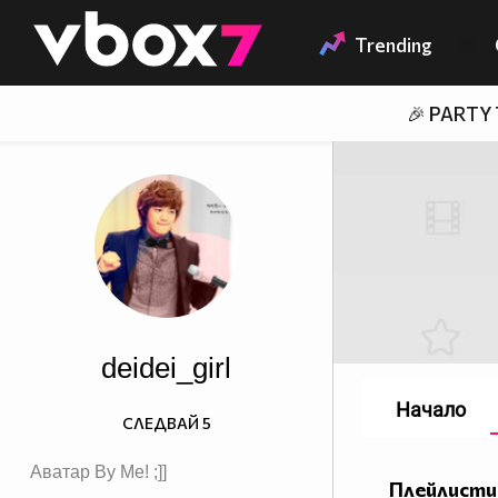
Member of
👾
Trending
🎉 PARTY
deidei_girl
Начало
СЛЕДВАЙ
5
Аватар By Me! ;]]
Плейлисти