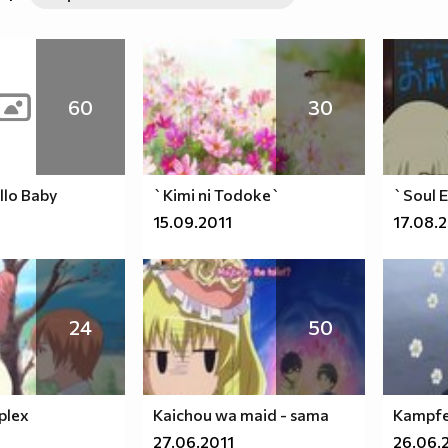
60
30
llo Baby
`Kimi ni Todoke`
`Soul 
15.09.2011
17.08.
24
50
plex
Kaichou wa maid - sama
Kampfe
27.06.2011
26.06.