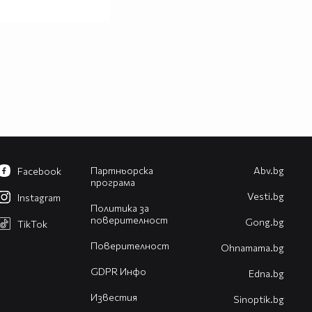
Партньорска
Abv.bg
Facebook
програма
Vesti.bg
Instagram
Политика за
поверителност
Gong.bg
TikTok
Поверителност
Оhnamama.bg
GDPR Инфо
Edna.bg
Известия
Sinoptik.bg