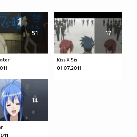
51
17
Eater`
Kiss X Sis
2011
01.07.2011
14
r
2011