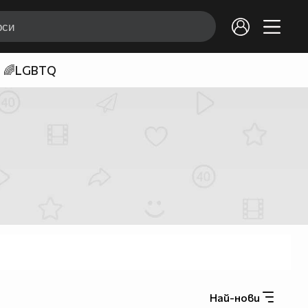
🌈LGBTQ
Най-нови