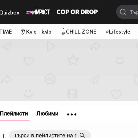
Quizbox
 TIME
👂 Клю – клю
🪀CHILL ZONE
⭐Lifestyle
Плейлисти
Любими
|