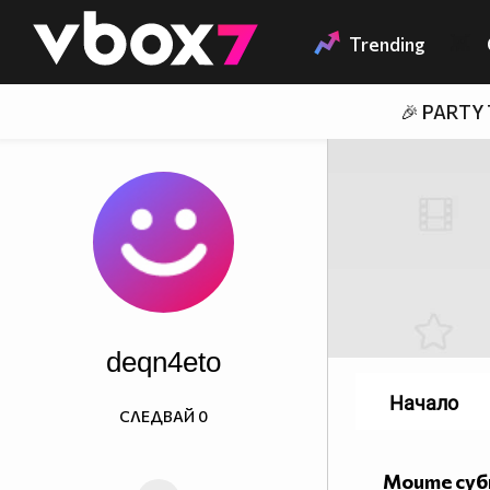
Member of
👾
Trending
🎉 PARTY
deqn4eto
Начало
СЛЕДВАЙ
0
Моите су