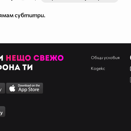
нямам субтитри.
Общи условия
Кодекс