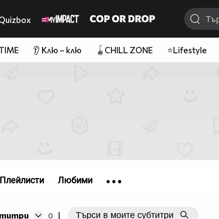
Quizbox
 TIME
👂 Клю – клю
🪀CHILL ZONE
⭐Lifestyle
Плейлисти
Любими
бтитри
0
|