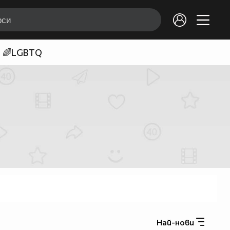
🌈LGBTQ
Най-нови