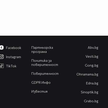
Партньорска
Abv.bg
Facebook
програма
Vesti.bg
Instagram
Политика за
поверителност
Gong.bg
TikTok
Поверителност
Оhnamama.bg
GDPR Инфо
Edna.bg
Известия
Sinoptik.bg
Grabo.bg