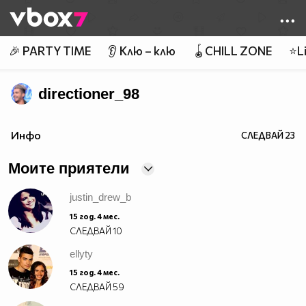
Member of
👾
🎉 PARTY TIME
👂 Клю – клю
🪀CHILL ZONE
⭐Li
directioner_98
ВКЛЮЧЕТЕ СЕ!!
Инфо
СЛЕДВАЙ
23
http://vbox7.com/groups/f3e8b655afc1
Моите приятели
justin_drew_b
15 год. 4 мес.
СЛЕДВАЙ
10
ellyty
15 год. 4 мес.
СЛЕДВАЙ
59