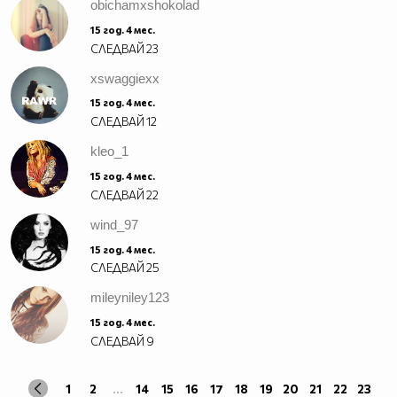
obichamxshokolad
15 год. 4 мес.
СЛЕДВАЙ
23
xswaggiexx
15 год. 4 мес.
СЛЕДВАЙ
12
kleo_1
15 год. 4 мес.
СЛЕДВАЙ
22
wind_97
15 год. 4 мес.
СЛЕДВАЙ
25
mileyniley123
15 год. 4 мес.
СЛЕДВАЙ
9
1
2
...
14
15
16
17
18
19
20
21
22
23