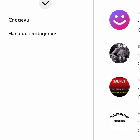
ВКЛЮЧЕТЕ СЕ!!
http://vbox7.com/groups/f3e8b655afc1
Сподели
1
Напиши съобщение
s
1
1
v
1