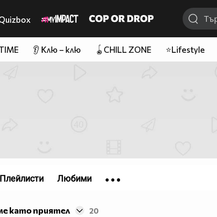
Quizbox
 TIME
👂 Клю – клю
🪀CHILL ZONE
⭐Lifestyle
Плейлисти
Любими
ме като приятел
20