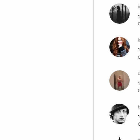
i
1
l
1
1
b
1