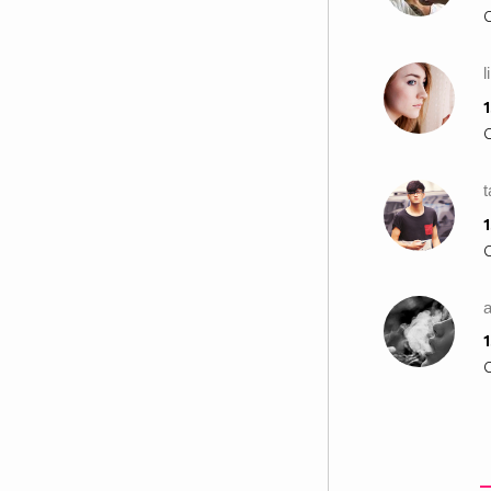
l
1
1
a
1