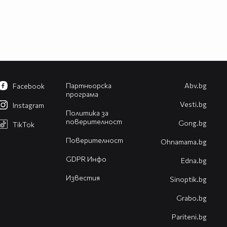
Партньорска
Abv.bg
Facebook
програма
Vesti.bg
Instagram
Политика за
поверителност
Gong.bg
TikTok
Поверителност
Оhnamama.bg
GDPR Инфо
Edna.bg
Известия
Sinoptik.bg
Grabo.bg
Pariteni.bg