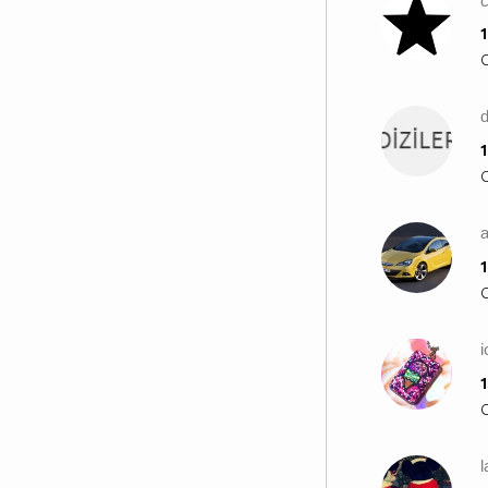
1
d
1
a
1
1
l