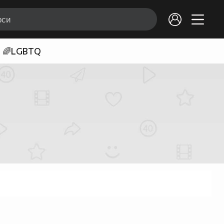
🌈LGBTQ