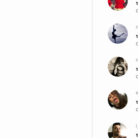
1
1
1
e
1
i
1