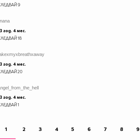
СЛЕДВАЙ
9
inana
3 год. 4 мес.
СЛЕДВАЙ
18
takexmyxbreathxaway
3 год. 4 мес.
СЛЕДВАЙ
20
ngel_from_the_hell
3 год. 4 мес.
СЛЕДВАЙ
1
1
2
3
4
5
6
7
8
9