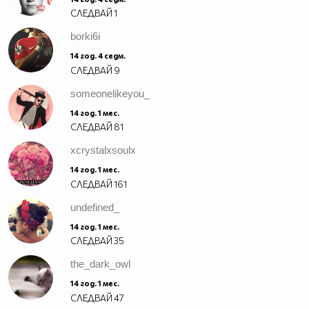
СЛЕДВАЙ
1
borki6i
14 год. 4 седм.
СЛЕДВАЙ
9
someonelikeyou_
14 год. 1 мес.
СЛЕДВАЙ
81
xcrystalxsoulx
14 год. 1 мес.
СЛЕДВАЙ
161
undefined_
14 год. 1 мес.
СЛЕДВАЙ
35
the_dark_owl
14 год. 1 мес.
СЛЕДВАЙ
47