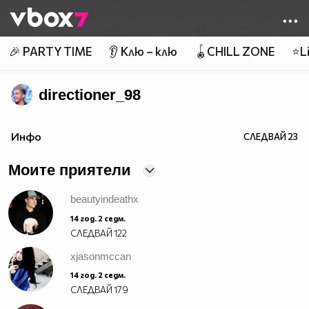
Member of
👾
🎉 PARTY TIME
👂 Клю – клю
🪀CHILL ZONE
⭐Li
directioner_98
ВКЛЮЧЕТЕ СЕ!!
Инфо
СЛЕДВАЙ
23
http://vbox7.com/groups/f3e8b655afc1
Моите приятели
beautyindeathx
14 год. 2 седм.
СЛЕДВАЙ
122
xjasonmccan
14 год. 2 седм.
СЛЕДВАЙ
179