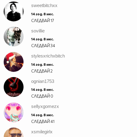
sweetbitchxx
14 год. 8 мес.
СЛЕДВАЙ
17
sovillie
14 год. 8 мес.
СЛЕДВАЙ
34
stylesxrichxbitch
14 год. 8 мес.
СЛЕДВАЙ
2
ognian1753
14 год. 8 мес.
СЛЕДВАЙ
0
sellyxgomezx
14 год. 8 мес.
СЛЕДВАЙ
41
xsmilegirlx