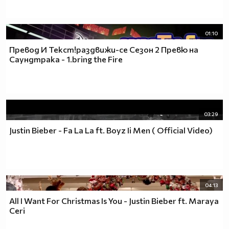
01:10
Превод И Текст!раздвижи-се Сезон 2 Превю на
Саундтрака - 1.bring the Fire
03:29
Justin Bieber - Fa La La ft. Boyz Ii Men ( Official Video)
04:13
All I Want For Christmas Is You - Justin Bieber ft. Maraya
Ceri