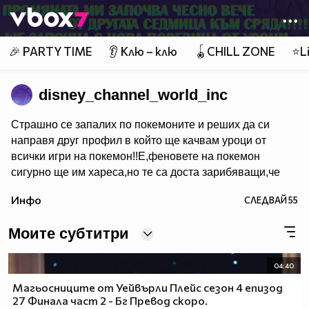
Member of
👾
🎉 PARTY TIME
👂 Клю – клю
🪀CHILL ZONE
⭐Li
disney_channel_world_inc
Страшно се запалих по покемоните и реших да си
направя друг профил в който ще качвам уроци от
всички игри на покемон!!Е,феновете на покемон
сигурно ще им хареса,но те са доста зарибяващи,че
дори и не-феновете може би някои ще пламнат в
Инфо
СЛЕДВАЙ
55
маниа.Е,покемон уроци очаквайте скоро в новият
ми профил.За да го видите цъкнете тук!
Моите субтитри
04:40
Магьосниците от Уейвърли Плейс сезон 4 епизод
27 Финала част 2 - Бг Превод скоро.