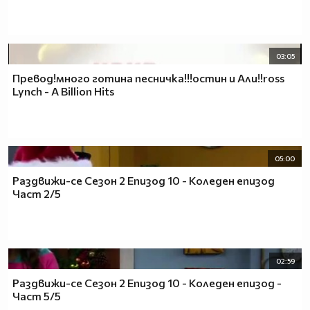
03:05
Превод!много готина песничка!!!остин и Али!!ross
Lynch - A Billion Hits
05:00
Раздвижи-се Сезон 2 Епизод 10 - Коледен епизод
Част 2/5
02:59
Раздвижи-се Сезон 2 Епизод 10 - Коледен епизод -
Част 5/5