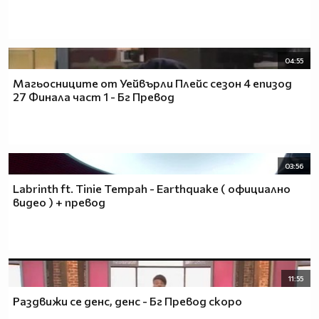
04:55
Магьосниците от Уейвърли Плейс сезон 4 епизод
27 Финала част 1 - Бг Превод
03:56
Labrinth ft. Tinie Tempah - Earthquake ( официално
видео ) + превод
11:55
Раздвижи се денс, денс - Бг Превод скоро