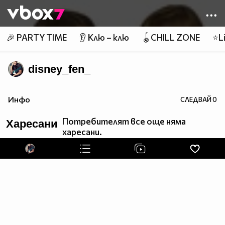
Member of
👾
🎉 PARTY TIME
👂 Клю – клю
🪀CHILL ZONE
⭐Li
disney_fen_
Инфо
СЛЕДВАЙ
0
Потребителят все още няма
Харесани
харесани.