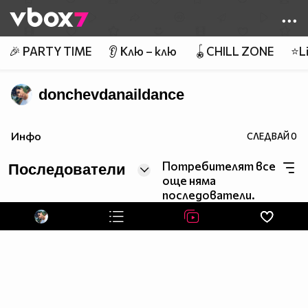
Member of
👾
🎉 PARTY TIME
👂 Клю – клю
🪀CHILL ZONE
⭐Li
donchevdanaildance
Инфо
СЛЕДВАЙ
0
Потребителят все
Последователи
още няма
последователи.