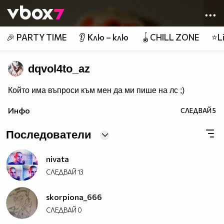
Member of
👾
🎉 PARTY TIME
👂 Клю – клю
🪀CHILL ZONE
⭐Li
dqvol4to_az
Който има въпроси към мен да ми пише на лс ;)
Инфо
СЛЕДВАЙ
5
Последователи
nivata
СЛЕДВАЙ
13
skorpiona_666
СЛЕДВАЙ
0