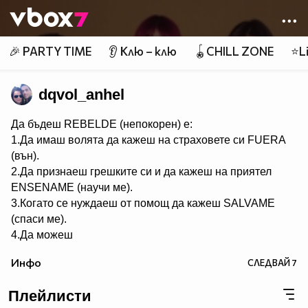
Member of
👾
🎉 PARTY TIME
👂 Клю – клю
🪀CHILL ZONE
⭐Li
dqvol_anhel
Да бъдеш REBELDE (непокорен) е:
1.Да имаш волята да кажеш на страховете си FUERA
(вън).
2.Да признаеш грешките си и да кажеш на приятел
ЕNSENAME (научи ме).
3.Когато се нуждаеш от помощ да кажеш SALVAME
(спаси ме).
4.Да можеш
да кежеш във всяка ситуация Me voy (тръгвам си).
Инфо
СЛЕДВАЙ
7
5.Да не преставаш да казваш ASY SOY YO (това съм
аз).
Плейлисти
6.Да пожелаеш FELIZ CUMPEANOS (ЧРД) на твой