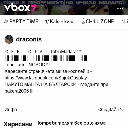
Member of
👾
🎉 PARTY TIME
👂 Клю – клю
🪀CHILL ZONE
⭐Li
draconis
Ｏ Ｆ Ｆ Ｉ Ｃ Ｉ Ａ Ｌ Tobi /Madara™
│▌║█▌│█│║║│▌║█▌│█│║│║██││║█│
Tobi: I am... NOBODY!
Харесайте страничката ми за косплей :) -
https://www.facebook.com/SujukCosplay
НАРУТО МАНГА НА БЪЛГАРСКИ - гледайте при
hakera2006 !!!
/> Преди да критикуваш някого, погледни себе си. :)
Инфо
СЛЕДВАЙ
240
Аз монтирам клипове и правя визуални ефекти. Ако
търсите подобна услуга, пишете.
Потребителят все още няма
Харесани